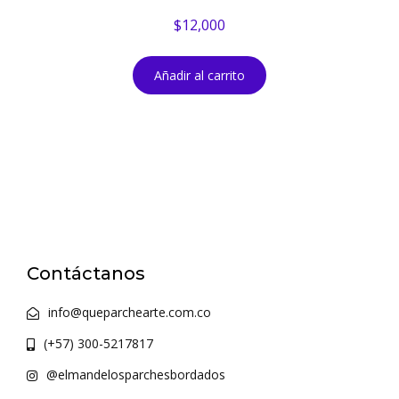
$
12,000
Añadir al carrito
Contáctanos
info@queparchearte.com.co
(+57) 300-5217817
@elmandelosparchesbordados