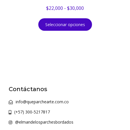
$
22,000
-
$
30,000
Seleccionar opciones
Contáctanos
info@queparchearte.com.co
(+57) 300-5217817
@elmandelosparchesbordados