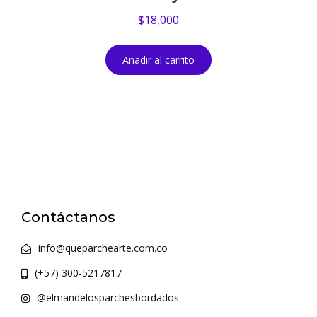
$
18,000
Añadir al carrito
Contáctanos
info@queparchearte.com.co
(+57) 300-5217817
@elmandelosparchesbordados