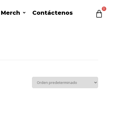
l Merch
Contáctenos
$
0