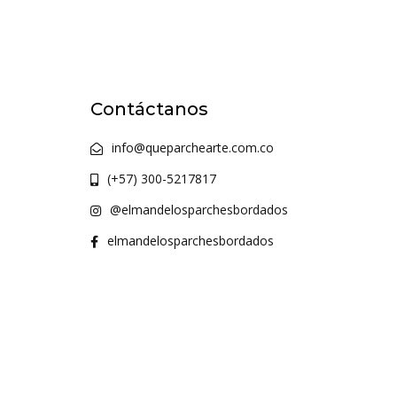
Contáctanos
info@queparchearte.com.co
(+57) 300-5217817
@elmandelosparchesbordados
elmandelosparchesbordados