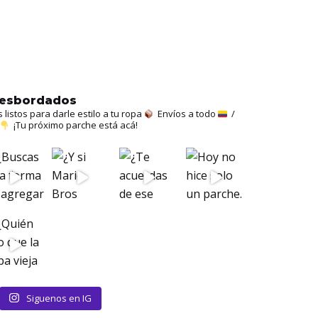
hesbordados
istos para darle estilo a tu ropa
Envíos a todo
/
¡Tu próximo parche está acá!
Siguenos en IG