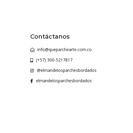
Contáctanos
info@queparchearte.com.co
(+57) 300-5217817
@elmandelosparchesbordados
elmandelosparchesbordados