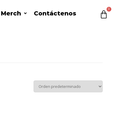
l Merch
Contáctenos
$
0