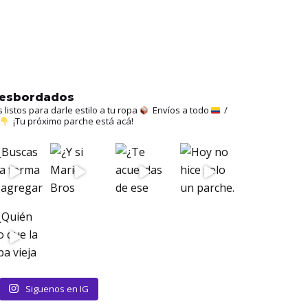
hesbordados
istos para darle estilo a tu ropa
Envíos a todo
/
¡Tu próximo parche está acá!
Siguenos en IG