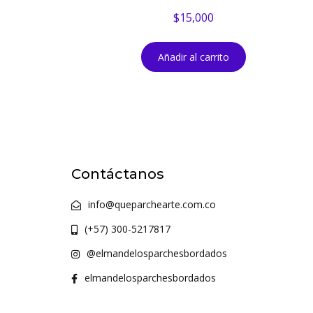
$
15,000
Añadir al carrito
Contáctanos
info@queparchearte.com.co
(+57) 300-5217817
@elmandelosparchesbordados
elmandelosparchesbordados