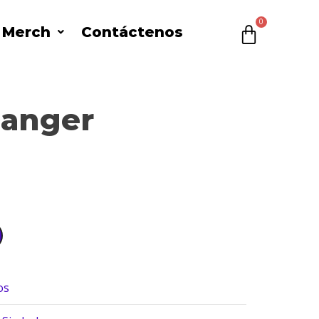
l Merch
Contáctenos
$
0
Danger
os