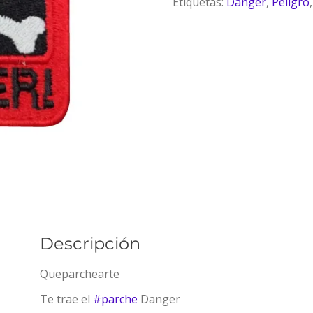
Etiquetas:
Danger
,
Peligro
Descripción
Queparchearte
Te trae el
#
parche
Danger