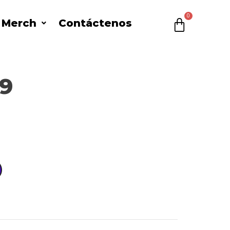
l Merch
Contáctenos
$
0
9