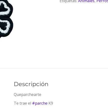
Etiquetas:
Animales
,
Perro
Descripción
Queparchearte
Te trae el
#
parche
K9