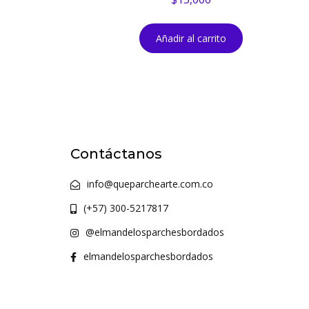
Añadir al carrito
Contáctanos
info@queparchearte.com.co
(+57) 300-5217817
@elmandelosparchesbordados
elmandelosparchesbordados