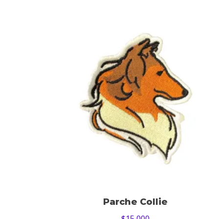
Parche Collie
$
15,000