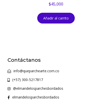
$
45,000
Añadir al carrito
Contáctanos
info@queparchearte.com.co
(+57) 300-5217817
@elmandelosparchesbordados
elmandelosparchesbordados