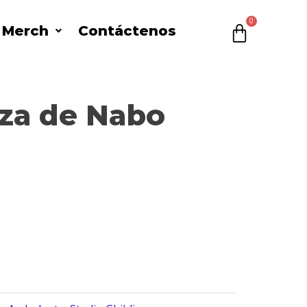
l Merch
Contáctenos
$
0
za de Nabo