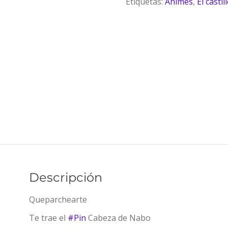
Etiquetas:
Animes
,
El casti
Descripción
Queparchearte
Te trae el
#
Pin
Cabeza de Nabo