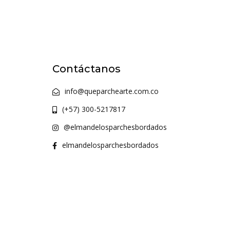
Contáctanos
info@queparchearte.com.co
(+57) 300-5217817
@elmandelosparchesbordados
elmandelosparchesbordados