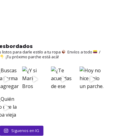
hesbordados
istos para darle estilo a tu ropa
Envíos a todo
/
¡Tu próximo parche está acá!
Siguenos en IG