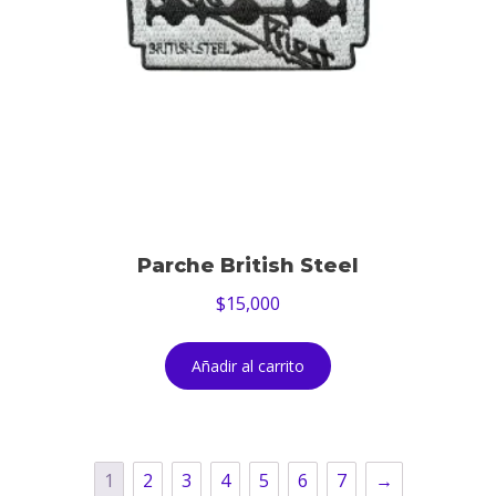
Parche British Steel
$
15,000
Añadir al carrito
1
2
3
4
5
6
7
→